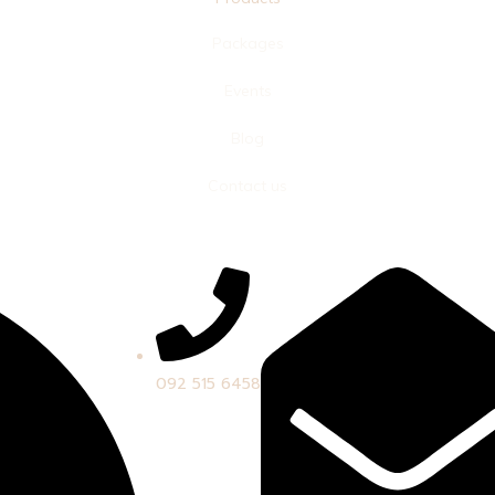
Packages
Events
Blog
Contact us
092 515 6458