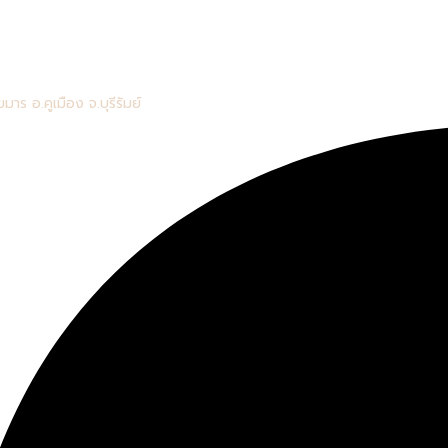
มาร อ.คูเมือง จ.บุรีรัมย์