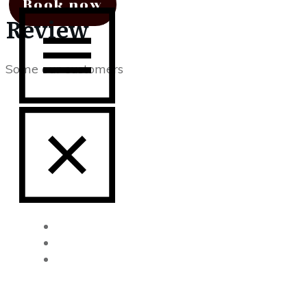
Book now
Review
Some our customers
EVENTS
BLOG
CONTACT
US