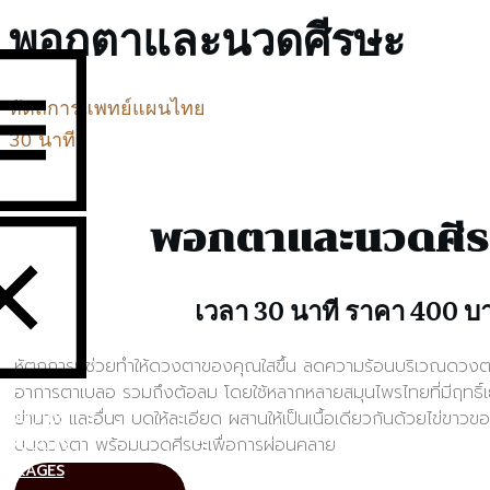
พอกตาและนวดศีรษะ
หัตถการแพทย์แผนไทย
30 นาที
พอกตาและนวดศี
เวลา 30 นาที ราคา 400 บ
หัตถการที่ช่วยทำให้ดวงตาของคุณใสขึ้น ลดความร้อนบริเวณดวงต
อาการตาเบลอ รวมถึงต้อลม โดยใช้หลากหลายสมุนไพรไทยที่มีฤทธิ์เย
ย่านาง และอื่นๆ บดให้ละเอียด ผสานให้เป็นเนื้อเดียวกันด้วยไข่ขาวข
BOUT US
บนดวงตา พร้อมนวดศีรษะเพื่อการผ่อนคลาย
RODUCTS
ACKAGES