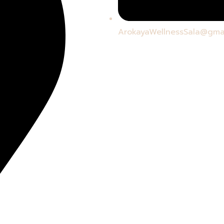
ArokayaWellnessSala@gma