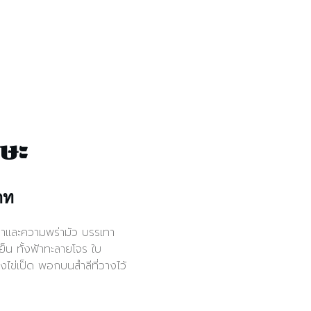
รษะ
าท
าและความพร่ามัว บรรเทา
็น ทั้งฟ้าทะลายโจร ใบ
องไข่เป็ด พอกบนสำลีที่วางไว้