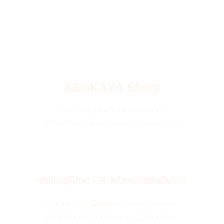
AROKAYA Story
คุณค่าสมุนไพรบนแผ่นดินไทย
สู่การพัฒนาและยกระดับใน 'อโรคยาศาลา'
คุณค่าภูมิปัญญาสมุนไพรบนแผ่นดินไทย
สมุนไพรอยู่คู่ผืนแผ่นดินสยามมาช้านาน
ซึ่งสะท้อนถึงภูมิปัญญาการใช้สมุนไพร