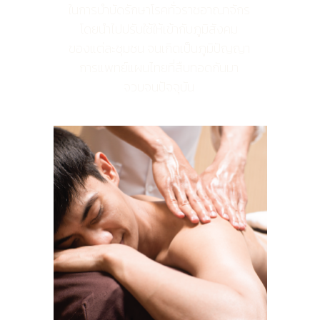
ในการบำบัดรักษาโรคทั่วราชอาณาจักร
โดยนำไปปรับใช้ให้เข้ากับภูมิสังคม
ของแต่ละชุมชน จนเกิดเป็นภูมิปัญญา
การแพทย์แผนไทยที่สืบทอดกันมา
จวบจนปัจจุบัน