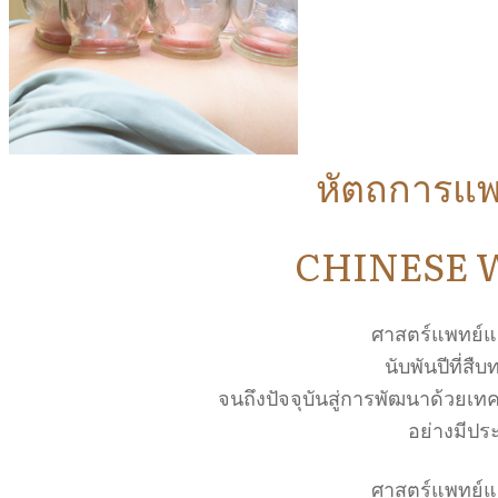
หัตถการแพ
CHINESE 
ศาสตร์แพทย์
นับพันปีที่ส
จนถึงปัจจุบันสู่การพัฒนาด้วยเทค
อย่างมีปร
ศาสตร์แพทย์