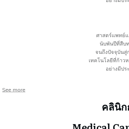
อย่างมีปร
ศาสตร์แพทย์
นับพันปีที่ส
จนถึงปัจจุบันส
เทคโนโลยีที่ก้าวห
อย่างมีปร
See more
คลินิ
Medical Can