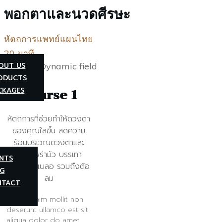
พอกตาและนวดศีรษะ
หัตถการแพทย์แผนไทย
20 นาที
OUT US
ODUCTS
CKAGES
Course 1
หัตถการที่ช่วยทำให้ดวงตา
ของคุณใสขึ้น ลดความ
ร้อนบริเวณดวงตาและ
ความพร่ามัว บรรเทา
NTS
อาการตาเบลอ รวมถึงต้อ
G
ลม
NTACT
Amet minim mollit non
deserunt ullamco est sit
aliqua dolor do amet