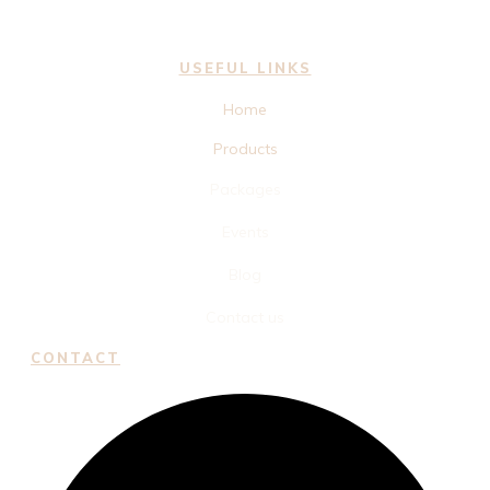
USEFUL LINKS
Home
Products
Packages
Events
Blog
Contact us
CONTACT