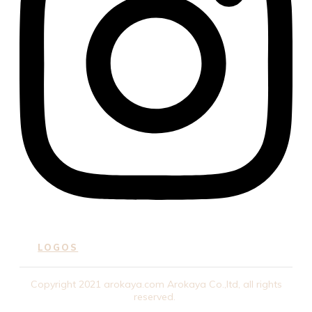
LOGOS
Copyright
2021
arokaya.com
Arokaya Co.,ltd
, all rights
reserved.