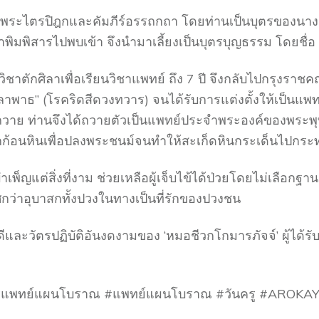
้ในพระไตรปิฎกและคัมภีร์อรรถกถา โดยท่านเป็นบุตรของนาง
มพิสารไปพบเข้า จึงนำมาเลี้ยงเป็นบุตรบุญธรรม โดยชื่อ ‘ชี
ิชาตักศิลาเพื่อเรียนวิชาแพทย์ ถึง 7 ปี จึงกลับไปกรุงราชค
าธ” (โรคริดสีดวงทวาร) จนได้รับการแต่งตั้งให้เป็นแพทย์
สร้างถวาย ท่านจึงได้ถวายตัวเป็นแพทย์ประจำพระองค์ของพระ
ลักก้อนหินเพื่อปลงพระชนม์จนทำให้สะเก็ดหินกระเด็นไปก
ญแต่สิ่งที่งาม ช่วยเหลือผู้เจ็บไข้ได้ป่วยโดยไม่เลือกฐาน
ลิศกว่าอุบาสกทั้งปวงในทางเป็นที่รักของปวงชน
ละวัตรปฏิบัติอันงดงามของ ‘หมอชีวกโกมารภัจจ์’ ผู้ได
การแพทย์แผนโบราณ #แพทย์แผนโบราณ #วันครู #AROKAY