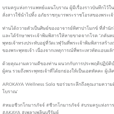
บรมครูแห่งการแพทย์แผนโบราณ ผู้มีเรื่องราวบันทึกไว
สั่งสาวใช้นำไปทิ้ง อภัยราชกุมารพระราชโอรสของพระเจ้าพิ
ท่านได้ถวายตัวเป็นศิษย์ของอาจารย์ทิศาปาโมกข์ ที่สำนักว
และได้รักษาพระเจ้าพิมพิสารให้หายขาดจากโรค “ภคันทลาพ
พุทธเจ้าทรงประทับอยู่ที่วัดเวฬุวันที่พระเจ้าพิมพิสาร
ของพระพุทธเจ้า เนื่องจากเหตุการณ์ที่พระเทวทัตแอบผ
ด้วยคุณงามความดีของท่าน ผนวกกับการประพฤติปฏิบัติบำเพ็
ผู้คน รวมถึงพระพุทธเจ้าที่ได้ยกย่องให้เป็นเอตทัคคะ ผู้เ
AROKAYA Wellness Sala ขอร่วมระลึกถึงคุณงามความดีแ
โบราณ’
#หมอชีวกโกมารภัจจ์ #ชีวกโกมารภัจจ์ #บรมครูแห่ง
#AKAYA #เพลาเพลินบุรีรัมย์