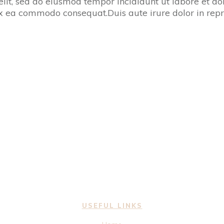
 elit, sed do eiusmod tempor incididunt ut labore et 
 ex ea commodo consequat.Duis aute irure dolor in repr
USEFUL LINKS