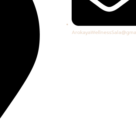
ArokayaWellnessSala@gma