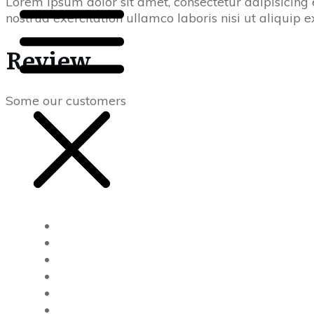
Lorem ipsum dolor sit amet, consectetur adipisicing
nostrud exercitation ullamco laboris nisi ut aliquip
Review
Some our customers
About us
Products
Packages
Events
Blog
Contact us