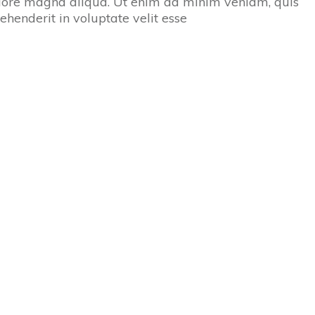
dolore magna aliqua. Ut enim ad minim veniam, quis
ehenderit in voluptate velit esse