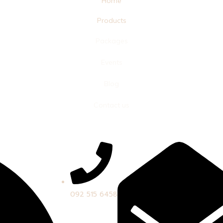
Home
Products
Packages
Events
Blog
Contact us
092 515 6458