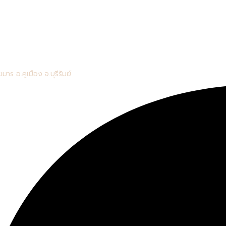
มาร อ.คูเมือง จ.บุรีรัมย์