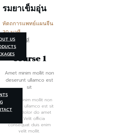
รมยาเข็มอุ่น
หัตถการแพทย์แผนจีน
30 นาที
OUT US
ODUCTS
CKAGES
Course 1
Amet minim mollit non
deserunt ullamco est
sit
NTS
Amet minim mollit non
G
deserunt ullamco est sit
NTACT
aliqua dolor do amet
sint. Velit officia
consequat duis enim
velit mollit.