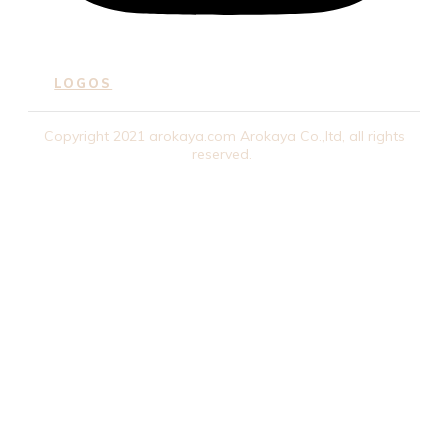
LOGOS
Copyright
2021
arokaya.com
Arokaya Co.,ltd
, all rights
reserved.