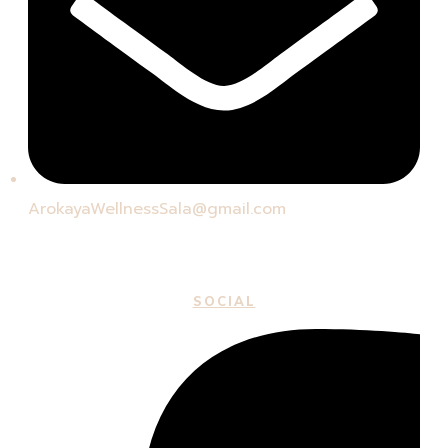
ArokayaWellnessSala@gmail.com
SOCIAL