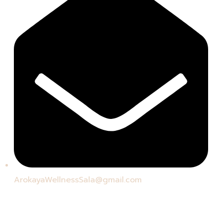
ArokayaWellnessSala@gmail.com