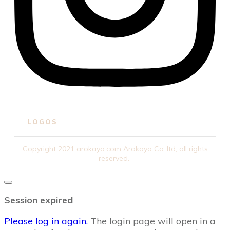
LOGOS
Copyright
2021
arokaya.com
Arokaya Co.,ltd
, all rights
reserved.
Close
dialog
Session expired
Please log in again.
The login page will open in a