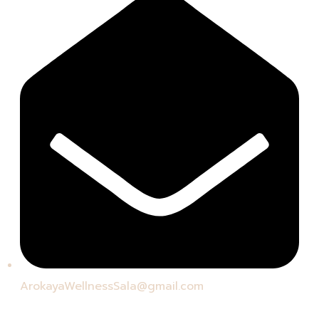
ArokayaWellnessSala@gmail.com