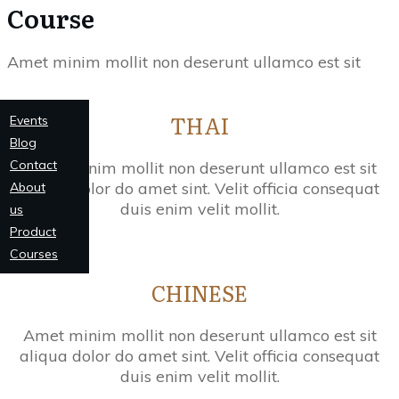
Course
Amet minim mollit non deserunt ullamco est sit
THAI
Events
Blog
Contact
Amet minim mollit non deserunt ullamco est sit
aliqua dolor do amet sint. Velit officia consequat
About
duis enim velit mollit.
us
Product
See more
Courses
CHINESE
Amet minim mollit non deserunt ullamco est sit
aliqua dolor do amet sint. Velit officia consequat
duis enim velit mollit.