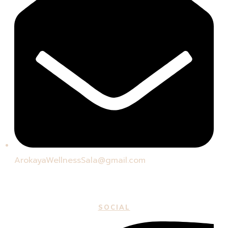
ArokayaWellnessSala@gmail.com
SOCIAL