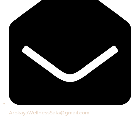
ArokayaWellnessSala@gmail.com