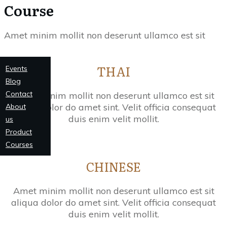
Course
Amet minim mollit non deserunt ullamco est sit
THAI
Events
Blog
Contact
Amet minim mollit non deserunt ullamco est sit
aliqua dolor do amet sint. Velit officia consequat
About
duis enim velit mollit.
us
Product
See more
Courses
CHINESE
Amet minim mollit non deserunt ullamco est sit
aliqua dolor do amet sint. Velit officia consequat
duis enim velit mollit.