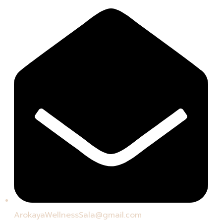
ArokayaWellnessSala@gmail.com